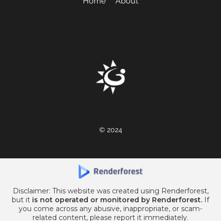
Home
About
© 2024
Disclaimer: This website was created using Renderforest,
but it
is not operated or monitored by Renderforest.
If
you come across any abusive, inappropriate, or scam-
related content, please report it immediately.